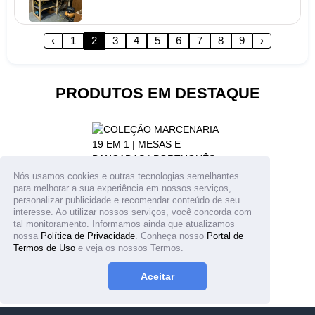
‹
1
2
3
4
5
6
7
8
9
›
M
Marcio Beck
Proieto simplesmente genial
PRODUTOS EM DESTAQUE
Adorei o resultado final e fiz 3 dois quadros de ferramentas e máquinas. É muito pratico trabalhar assim e sem bagunça no local de trabalho. Obrigado!
Ler mais
Nós usamos cookies e outras tecnologias semelhantes
para melhorar a sua experiência em nossos serviços,
COLEÇÃO MARCENARIA 19
personalizar publicidade e recomendar conteúdo de seu
M
Marcelo Coimbra
EM 1 | MESAS E BANCADAS
interesse. Ao utilizar nossos serviços, você concorda com
tal monitoramento. Informamos ainda que atualizamos
| PORTUGUÊS E
nossa
Política de Privacidade
. Conheça nosso
Portal de
CENTÍMETROS
Excelente projeto de mesa de jantar e é
Termos de Uso
e veja os nossos Termos.
fácil de fazer
R$ 97.00
R$ 99.00
Gostei! achei tranquilo fazer esta mesa...Obrigado!
Aceitar
Ler mais