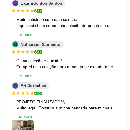
L
Laurindo dos Santos
Muito satisfeito com esta coleção
Fiquei satisfeito como esta coleção de projetos e agora estou na dúvida de qual projeto vou fazer primeiro, pq tem muitos projetos legais pra fazer. E gostei mais ainda porque todos projetos estão em português e centímetros. Eu comprei no facebuk outra coleçao com 16000 projetos de marcenaria mas é enganação. Veio somente imagens de projetos, não tinha nada de 16000 projetos e os que tinham estavam em ingles e polegadas e fiquei indignado. Mas esta coleção é show e fiquei satisfeito com a compra. Valeu a pena!
Ler mais
N
Nathanael Sarmento
Ótima coleção é apelido!
Comprei esta coleção para o meu pai e ele adorou os projetos. Ele já tinha comprado outra coleção pra marcenaria que vendem no facebook e foi enganado mas esta coleção ele ficou bem contente.
Ler mais
A
Ari Dornelles
PROJETO FINALIZADO!💪
Muito legal! Construí a minha bancada para minha serra meia esquadria da Dewalt e foi super tranquilo fazer tendo as medidas certas e o passo a passo. Não repara na bagunça na foto kkk, pois tinha terminado de acabar a bancada e acabei tirando a foto assim mesmo. Vlw!
Ler mais