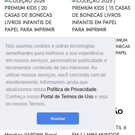
COLEÇÃO 2026 PREMIUM
COLEÇÃO 2025 | PREMIUM
KIDS | 20 CASAS DE
KIDS | 15 CASAS DE BONECAS
Nós usamos cookies e outras tecnologias
BONECAS LIVROS INFANTIS
LIVROS INFANTIS EM PAPEL
semelhantes para melhorar a sua experiência
DE PAPEL PARA IMPRIMIR
PARA IMPRIMIR
em nossos serviços, personalizar publicidade e
R$ 59,90
R$ 69,90
recomendar conteúdo de seu interesse. Ao
R$ 99,90
utilizar nossos serviços, você concorda com tal
monitoramento. Informamos ainda que
atualizamos nossa
Política de Privacidade
.
Conheça nosso
Portal de Termos de Uso
e veja
os nossos Termos.
PRODUTOS DA MESMA COLEÇÃO
Aceitar
Coleção Casas de Boneca Papel Imprimível para Colorir Pintar Montar
R$ 49,90 BRL
R$ 59,90 BRL