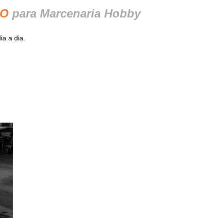
HO
para Marcenaria Hobby
a a dia.