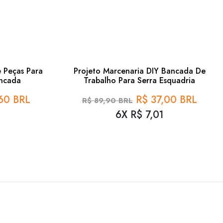
60%
58%
 Peças Para
Projeto Marcenaria DIY Bancada De
ancada
Trabalho Para Serra Esquadria
60 BRL
R$ 37,00 BRL
R$ 89,90 BRL
6X R$ 7,01